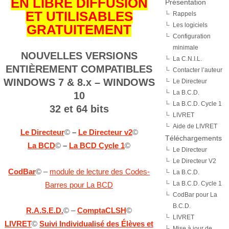
EN LIBRE DIFFUSION
Présentation
ET UTILISABLES
Rappels
Les logiciels
GRATUITEMENT
Configuration
minimale
NOUVELLES VERSIONS
La C.N.I.L.
ENTIÈREMENT COMPATIBLES
Contacter l’auteur
WINDOWS 7 & 8.x – WINDOWS
Le Directeur
La B.C.D.
10
La B.C.D. Cycle 1
32 et 64 bits
LIVRET
Aide de LIVRET
Le Directeur
©
–
Le Directeur v2
©
Téléchargements
La BCD
©
–
La BCD Cycle 1
©
Le Directeur
Le Directeur V2
CodBar
© –
module de lecture des Codes-
La B.C.D.
La B.C.D. Cycle 1
Barres pour La BCD
CodBar pour La
B.C.D.
R.A.S.E.D.
© –
ComptaCLSH
©
LIVRET
LIVRET
©
Suivi Individualisé des Élèves et
Mise à jour de