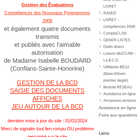
Gestion des Évaluations
LIVRET
Compétences des Nouveaux Programmes
RASED
LIVRET –
2008
compétences 2008
et également quatre documents
ComptaCLSH
transmis
GENER-LISTES
et publiés avec l’aimable
Outils divers
autorisation
Liaison MoCCAM –
de Madame Isabelle BOUDARD
La B.C.D.
Utilitaires BE1d
(Conflans-Sainte-Honorine)
(Base-Elèves
premier degré)
GESTION DE LA BCD
Module RESEAU
SAISIE DES DOCUMENTS
Assistance en ligne
AFFICHES
Anciennes versions
JEU AUTOUR DE LA BCD
Assistance en ligne
Foire aux questions
dernière mise à jour du site : 01/01/2024
Merci de signaler tout lien rompu OU problème
Liens
rencontré sur le site