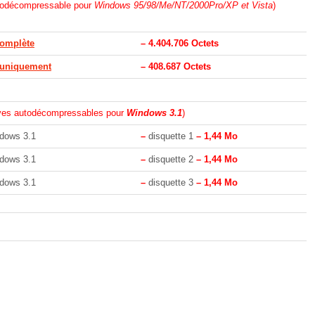
todécompressable pour
Windows 95/98/Me/NT/2000Pro/XP et Vista
)
complète
– 4.404.706 Octets
r uniquement
– 408.687 Octets
ves autodécompressables pour
Windows 3.1
)
dows 3.1
–
disquette 1
– 1,44 Mo
dows 3.1
–
disquette 2
– 1,44 Mo
dows 3.1
–
disquette 3
– 1,44 Mo