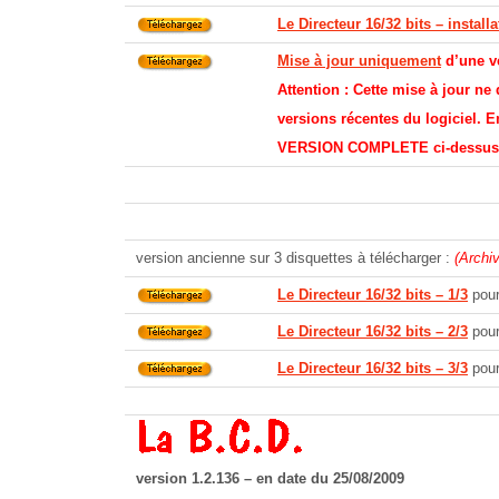
Le Directeur 16/32 bits – install
Mise à jour uniquement
d’une v
Attention : Cette mise à jour ne 
versions récentes du logiciel. En
VERSION COMPLETE ci-dessus
version ancienne sur 3 disquettes à télécharger :
(Archi
Le Directeur 16/32 bits – 1/3
pour
Le Directeur 16/32 bits – 2/3
pour
Le Directeur 16/32 bits – 3/3
pour
version 1.2.136 – en date du 25/08/2009