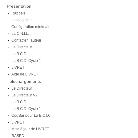
Présentation
Rappels
Les logiciels
Configuration minimale
La C.N.I.L.
Contacter l’auteur
Le Directeur
La B.C.D.
La B.C.D. Cycle 1
LIVRET
Aide de LIVRET
Téléchargements
Le Directeur
Le Directeur V2
La B.C.D.
La B.C.D. Cycle 1
CodBar pour La B.C.D.
LIVRET
Mise à jour de LIVRET
RASED