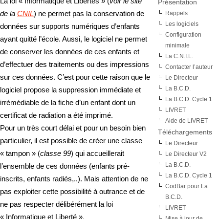
La loi « Informatique et Libertés » (
voir le site
Présentation
de la
CNIL
) ne permet pas la conservation de
Rappels
Les logiciels
données sur supports numériques d’enfants
Configuration
ayant quitté l’école. Aussi, le logiciel ne permet
minimale
de conserver les données de ces enfants et
La C.N.I.L.
d’effectuer des traitements ou des impressions
Contacter l’auteur
sur ces données. C’est pour cette raison que le
Le Directeur
La B.C.D.
logiciel propose la suppression immédiate et
La B.C.D. Cycle 1
irrémédiable de la fiche d’un enfant dont un
LIVRET
certificat de radiation a été imprimé.
Aide de LIVRET
Pour un très court délai et pour un besoin bien
Téléchargements
particulier, il est possible de créer une classe
Le Directeur
« tampon » (
classe 99
) qui accueillerait
Le Directeur V2
La B.C.D.
l’ensemble de ces données (enfants pré-
La B.C.D. Cycle 1
inscrits, enfants radiés,..). Mais attention de ne
CodBar pour La
pas exploiter cette possibilité à outrance et de
B.C.D.
ne pas respecter délibérément la loi
LIVRET
« Informatique et Liberté »
.
Mise à jour de