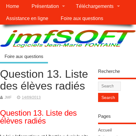
Home
Présentation
Téléchargements
Assistance en ligne
Foire aux questions
Foire aux questions
Question 13. Liste
Recherche
des élèves radiés
JMF
14/09/2013
Question 13. Liste des
Pages
élèves radiés
Accueil