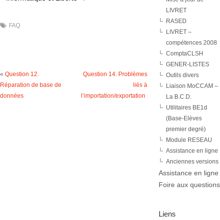
LIVRET
RASED
FAQ
LIVRET –
compétences 2008
ComptaCLSH
GENER-LISTES
«
Question 12.
Question 14. Problèmes
Outils divers
Réparation de base de
liés à
Liaison MoCCAM –
données
l’importation/exportation
»
La B.C.D.
Utilitaires BE1d
(Base-Elèves
premier degré)
Module RESEAU
Assistance en ligne
Anciennes versions
Assistance en ligne
Foire aux questions
Liens